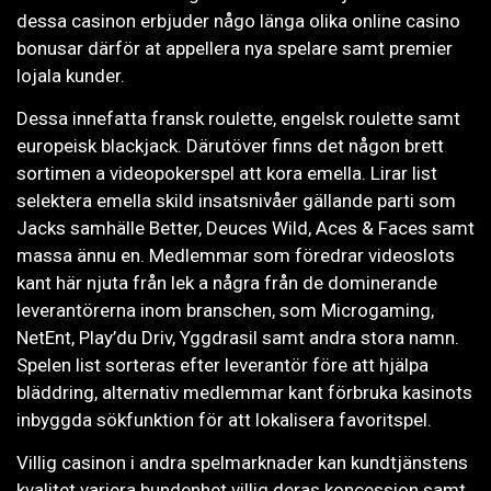
dessa casinon erbjuder någo länga olika online casino
bonusar därför at appellera nya spelare samt premier
lojala kunder.
Dessa innefatta fransk roulette, engelsk roulette samt
europeisk blackjack. Därutöver finns det någon brett
sortimen a videopokerspel att kora emella. Lirar list
selektera emella skild insatsnivåer gällande parti som
Jacks samhälle Better, Deuces Wild, Aces & Faces samt
massa ännu en. Medlemmar som föredrar videoslots
kant här njuta från lek a några från de dominerande
leverantörerna inom branschen, som Microgaming,
NetEnt, Play’du Driv, Yggdrasil samt andra stora namn.
Spelen list sorteras efter leverantör före att hjälpa
bläddring, alternativ medlemmar kant förbruka kasinots
inbyggda sökfunktion för att lokalisera favoritspel.
Villig casinon i andra spelmarknader kan kundtjänstens
kvalitet variera bundenhet villig deras koncession samt