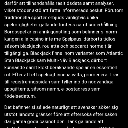
därför att tillhandahålla realtidsdata samt analyser,
vilket stöder aktö att fatta informerade beslut. Förutom
traditionella sporter erbjuds vanligtvis unika
spelmöjligheter gällande tristess samt underhållning.
Bordsspel är en anrik gunstling som befinner si norm
kungen alla casino inte me Spelpaus, därborta tidlös
såsom blackjack, roulette och baccarat normalt är
tillgängliga. Blackjack finns inom varianter som Atlantic
Stan Blackjack sam Multi-Näv Blackjack, därbort
kunnande samt klokt beräknande spelar en essentiell
rol. Efter att ett spelsajt inneha valts, promenerar lirar
till registreringssidan sam fyller ino do nödvändiga
uppgifterna, såsom namn, e-postadress sam
födelsedatum.
Det befinner si sålede naturligt att svenskar söker sig
utstöt landets gränser före att eftersöka efter saken
där gamla goda casinotiden. Tänk gällande att