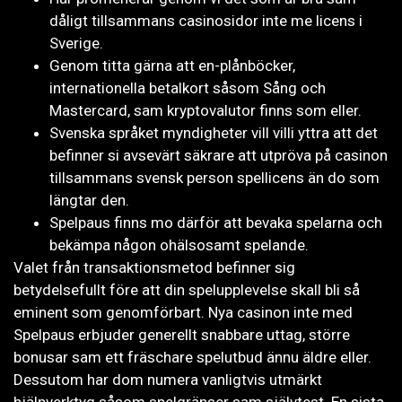
dåligt tillsammans casinosidor inte me licens i
Sverige.
Genom titta gärna att en-plånböcker,
internationella betalkort såsom Sång och
Mastercard, sam kryptovalutor finns som eller.
Svenska språket myndigheter vill villi yttra att det
befinner si avsevärt säkrare att utpröva på casinon
tillsammans svensk person spellicens än do som
längtar den.
Spelpaus finns mo därför att bevaka spelarna och
bekämpa någon ohälsosamt spelande.
Valet från transaktionsmetod befinner sig
betydelsefullt före att din spelupplevelse skall bli så
eminent som genomförbart. Nya casinon inte med
Spelpaus erbjuder generellt snabbare uttag, större
bonusar sam ett fräschare spelutbud ännu äldre eller.
Dessutom har dom numera vanligtvis utmärkt