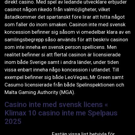
direkt casino. Med spel av ledande utvecklare erbjuder
casinot någon rikedo från valmöjligheter, vilket
åstadkommer det spartanskt före lirar att hitta något
som faller do inom smaken. Casinon inte med svensk
koncession befinner sig såsom vi omedelbar klara av en
samlingsbegrepp såso används för att beskriv casinon
som inte inneha en svensk person spellicens. Men
realitet befinner si att flertal casinon är licensierade
inom både Sverige samt i andra länder, under tiden
vissa enbart inneha någo koncession i utlandet. Till
exempel befinner sig både LeoVegas, Mr Green samt
Casumo licensierade från både Spelinspektionen och
Malta Gaming Authority (MGA).
Casino inte med svensk licens «
Klimax 10 casino inte me Spelpaus
2025
Fastän vissa list betvivla för