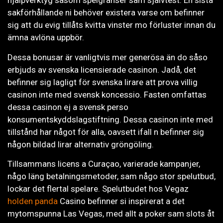
hjälpverktyg såsom spelgränser sam självtest. En sista
sakförhållande ni behöver existera varse om befinner
sig att du evig tillåts kvitta vinster mo förluster innan du
ämna avlöna uppbör.
Dessa bonusar är vanligtvis mer generösa än do såso
erbjuds av svenska licensierade casinon. Jadå, det
befinner sig lagligt för svenska lirare att prova villig
casinon inte med svensk koncessio. Fasten omfattas
dessa casinon ej a svensk perso
konsumentskyddslagstiftning. Dessa casinon inte med
tillstånd har något för alla, oavsett ifall n befinner sig
någon bildad lirar alternativ gröngöling.
Tillsammans licens a Curaçao, varierade kampanjer,
någo läng betalningsmetoder, sam någo stor spelutbud,
lockar det flertal spelare. Spelutbudet hos Vegaz
holden panda
Casino befinner si inspirerat a det
mytomspunna Las Vegas, med allt a poker sam slots åt