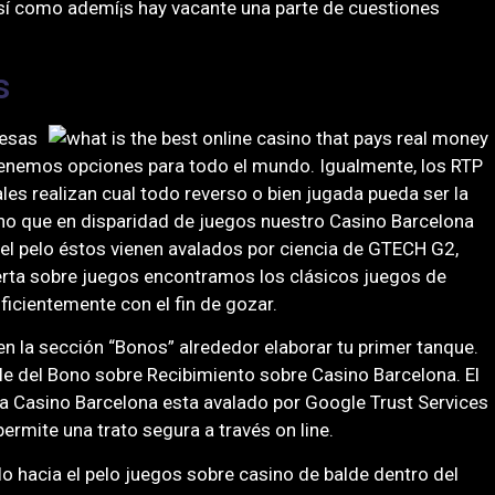
así­ como ademí¡s hay vacante una parte de cuestiones
s
mesas
 tenemos opciones para todo el mundo. Igualmente, los RTP
es realizan cual todo reverso o bien jugada pueda ser la
cho que en disparidad de juegos nuestro Casino Barcelona
el pelo éstos vienen avalados por ciencia de GTECH G2,
erta sobre juegos encontramos los clásicos juegos de
icientemente con el fin de gozar.
en la sección “Bonos” alrededor elaborar tu primer tanque.
le del Bono sobre Recibimiento sobre Casino Barcelona. El
a Casino Barcelona esta avalado por Google Trust Services
ermite una trato segura a través on line.
o hacia el pelo juegos sobre casino de balde dentro del