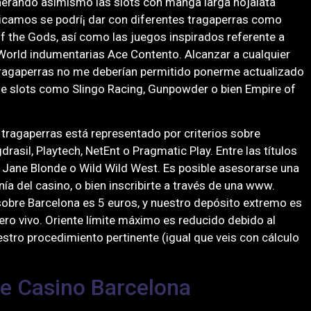
enerando asimismo las slots con manga larga hojalata
icamos se podrí¡ dar con diferentes tragaperras como
of the Gods, así como las juegos inspirados referente a
World indumentarias Ace Contento. Alcanzar a cualquier
 tragaperras no me deberían permitido ponerme actualizado
e slots como Slingo Racing, Gunpowder o bien Empire of
tragaperras está representado por criterios sobre
asil, Playtech, NetEnt o Pragmatic Play. Entre las títulos
 Jane Blonde o Wild Wild West. Es posible asesorarse una
nía del casino, o bien inscribirte a través de una www.
obre Barcelona es 5 euros, y nuestro depósito extremo es
uero vivo. Oriente límite máximo es reducido debido al
stro procedimiento pertinente (igual que veis con cálculo
de Casino Barcelona