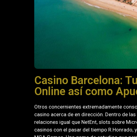
Casino Barcelona: T
Online así­ como Apu
Otros concernientes extremadamente consoli
casino acerca de en dirección. Dentro de la
relaciones igual que NetEnt, slots sobre Mic
casinos con el pasar del tiempo R.Honrado, y