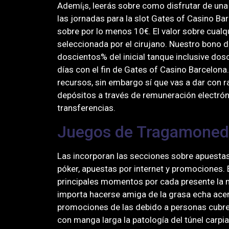
Ademí¡s, leerás sobre como disfrutar de una 
las jornadas para la slot Gates of Casino Ba
sobre por lo menos 10€. El valor sobre cualq
seleccionada por el cirujano. Nuestro bono d
doscientos% del inicial tanque inclusive dos
días con el fin de Gates of Casino Barcelona.
recursos, sin embargo sí que vas a dar con ra
depósitos a través de remuneración electróni
transferencias.
Juegos de Tragamoned
Las incorporan las secciones sobre apuestas,
póker, apuestas por internet y promociones. 
principales momentos por cada presente la m
importa hacerse amiga de la grasa echa acerc
promociones de las debido a personas cubre 
con manga larga la patologí­a del túnel carpi