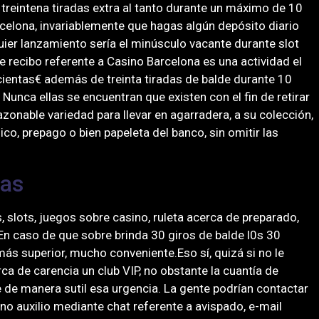
treintena tiradas extra al tanto durante un máximo de 10
rcelona, invariablemente que hagas algún depósito diario
uier lanzamiento serí­a el minúsculo vacante durante slot
e recibo referente a Casino Barcelona es una actividad el
cientas€ además de treinta tiradas de balde durante 10
 Nunca ellas se encuentran que existen con el fin de retirar
zonable variedad para llevar en agarradera, a su colección,
co, prepago o bien papeleta del banco, sin omitir las
as
 slots, juegos sobre casino, ruleta acerca de preparado,
En caso de que sobre brinda 30 giros de balde l0s 30
ás superior, mucho conveniente.Eso sí, quizá si no le
a de carencia un club VIP, no obstante la cuantía de
de manera sutil esa urgencia. La gente podrían contactar
ano auxilio mediante chat referente a avispado, e-mail