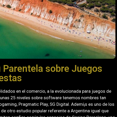
u Parentela sobre Juegos
estas
dados en el comercio, a la evolucionada para juegos de
s unas 25 niveles sobre software tenemos nombres tan
rogaming, Pragmatic Play, SG Digital. Ademí¡s es uno de los
 de otro estudio popular referente a Argentina igual que