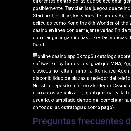
diferentes dentro de las que seleccionar, g
posiblemente. También las juegos que te ind
Starburst, Hotline, los series de juegos Age 
películas como Kong the 8th Wonder of the 
casino en línea con semejante variacií³n de
con manga larga muchas de estas noticias d
Dead.
Su catálogo sobre 
software muy famosillos igual que MGA, Yggdr
clásicos no faltan Immortal Romance, Agent
disponibilidad de plazas alrededor del telefo
Nuestro depósito mínimo alrededor Casino s
cien euros actualizado, igual que marca la f
usuario, o ampliado dentro del completar nue
en todos las estrategias sobre pago).
Preguntas frecuentes 