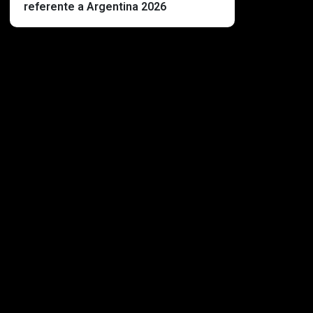
referente a Argentina 2026