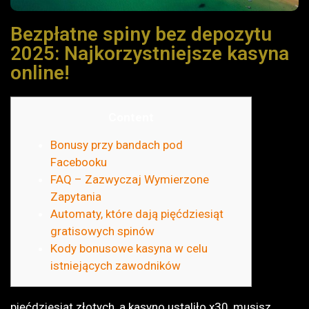
Bezpłatne spiny bez depozytu
2025: Najkorzystniejsze kasyna
online!
Content
Bonusy przy bandach pod
Facebooku
FAQ – Zazwyczaj Wymierzone
Zapytania
Automaty, które dają pięćdziesiąt
gratisowych spinów
Kody bonusowe kasyna w celu
istniejących zawodników
pięćdziesiąt złotych, a kasyno ustaliło x30, musisz