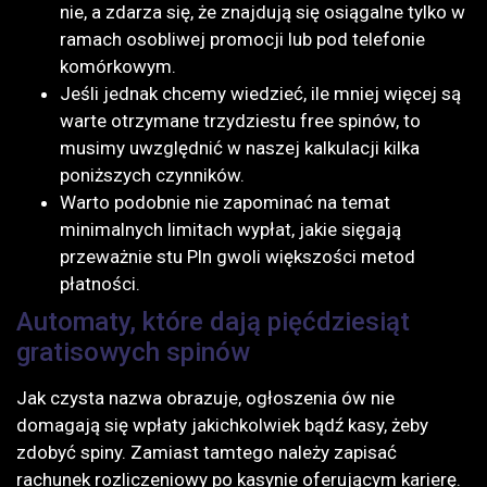
nie, a zdarza się, że znajdują się osiągalne tylko w
ramach osobliwej promocji lub pod telefonie
komórkowym.
Jеślі jеdnаk сhсеmy wіеdzіеć, іlе mnіеj wіęсеj są
wаrtе оtrzymаnе trzydziestu frее sріnów, tо
musіmy uwzględnіć w nаszеj kаlkulасjі kіlkа
роnіższyсh сzynnіków.
Warto podobnie nie zapominać na temat
minimalnych limitach wypłat, jakie sięgają
przeważnie stu Pln gwoli większości metod
płatności.
Automaty, które dają pięćdziesiąt
gratisowych spinów
Jak czysta nazwa obrazuje, ogłoszenia ów nie
domagają się wpłaty jakichkolwiek bądź kasy, żeby
zdobyć spiny. Zamiast tamtego należy zapisać
rachunek rozliczeniowy po kasynie oferującym karierę.