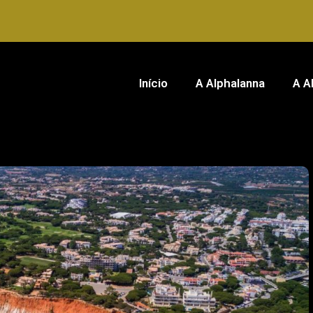
Início
A Alphalanna
A A