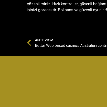
çözebilirsiniz. Hızlı kontroller, güvenli bağlan
işinizi görecektir. Bol şans ve güvenli oyunlar!
ANTERIOR