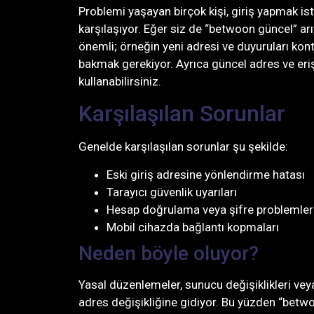
Problemi yaşayan birçok kişi, giriş yapmak iste
karşılaşıyor. Eğer siz de “betwoon güncel” ar
önemli; örneğin yeni adresi ve duyuruları k
bakmak gerekiyor. Ayrıca güncel adres ve erişim
kullanabilirsiniz.
Karşılaşılan Sorunlar
Genelde karşılaşılan sorunlar şu şekilde:
Eski giriş adresine yönlendirme hatası
Tarayıcı güvenlik uyarıları
Hesap doğrulama veya şifre problemler
Mobil cihazda bağlantı kopmaları
Neden böyle oluyor?
Yasal düzenlemeler, sunucu değişiklikleri ve
adres değişikliğine gidiyor. Bu yüzden “betwo