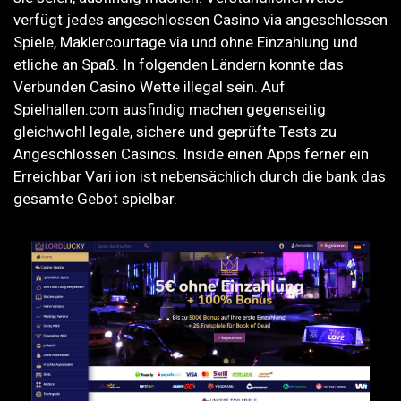
verfügt jedes angeschlossen Casino via angeschlossen
Spiele, Maklercourtage via und ohne Einzahlung und
etliche an Spaß. In folgenden Ländern konnte das
Verbunden Casino Wette illegal sein. Auf
Spielhallen.com ausfindig machen gegenseitig
gleichwohl legale, sichere und geprüfte Tests zu
Angeschlossen Casinos. Inside einen Apps ferner ein
Erreichbar Vari ion ist nebensächlich durch die bank das
gesamte Gebot spielbar.