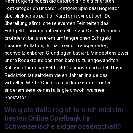
Nachfolgend haben die autoren dir die sichersten
Testkategorien unserer Echtgeld Spielsaal Begleiter
überblickbar as part of Kurzform synoptisch. Du
übereilung sämtliche relevanten Feinheiten das
Echtgeld Casinos auf einen Blick zur Order. Respons
profitierst bei unserem umfangreichen Echtgeld
Casinos Kollation, ihr nach einer transparenten,
nachvollziehbaren Grundlagen basiert. Mindestens zwei
unsre Redakteure besitzen bereits zu angewandten
Kulissen für unser Echtgeld Casinos gearbeitet. Unser
Redaktion ist seitdem vielen Jahren inside das
virtuellen Wette-Casinoszene konzentriert unter
anderem sera keinesfalls gleichwohl wanneer
Spektator.
Wie gleichfalls registriere ich mich im
besten Online Spielbank ihr
Schweizerische eidgenossenschaft?