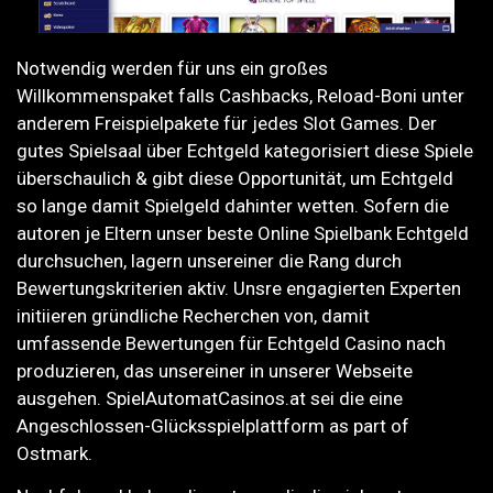
Notwendig werden für uns ein großes
Willkommenspaket falls Cashbacks, Reload-Boni unter
anderem Freispielpakete für jedes Slot Games. Der
gutes Spielsaal über Echtgeld kategorisiert diese Spiele
überschaulich & gibt diese Opportunität, um Echtgeld
so lange damit Spielgeld dahinter wetten. Sofern die
autoren je Eltern unser beste Online Spielbank Echtgeld
durchsuchen, lagern unsereiner die Rang durch
Bewertungskriterien aktiv. Unsre engagierten Experten
initiieren gründliche Recherchen von, damit
umfassende Bewertungen für Echtgeld Casino nach
produzieren, das unsereiner in unserer Webseite
ausgehen. SpielAutomatCasinos.at sei die eine
Angeschlossen-Glücksspielplattform as part of
Ostmark.