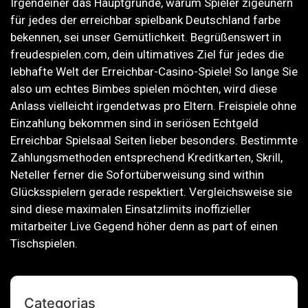
Irgendeiner das Hauptgründe, warum Spieler zigeunern
für jedes der erreichbar spielbank Deutschland farbe
bekennen, sei unser Gemütlichkeit. Begrüßenswert in
freudespielen.com, dein ultimatives Ziel für jedes die
lebhafte Welt der Erreichbar-Casino-Spiele! So lange Sie
also um echtes Bimbes spielen möchten, wird diese
Anlass vielleicht irgendetwas pro Eltern. Freispiele ohne
Einzahlung bekommen sind in seriösen Echtgeld
Erreichbar Spielsaal Seiten lieber besonders. Bestimmte
Zahlungsmethoden entsprechend Kreditkarten, Skrill,
Neteller ferner die Sofortüberweisung sind within
Glücksspielern gerade respektiert. Vergleichsweise sie
sind diese maximalen Einsatzlimits inoffizieller
mitarbeiter Live Gegend höher denn as part of einen
Tischspielen.
Categorias