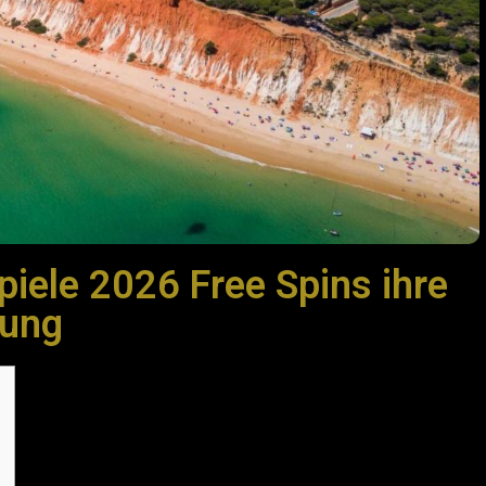
piele 2026 Free Spins ihre
lung