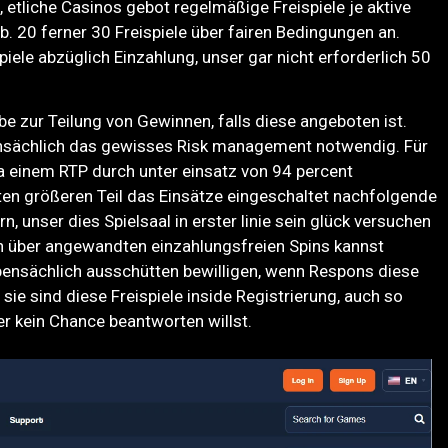
etliche Casinos gebot regelmäßige Freispiele je aktive
b. 20 ferner 30 Freispiele über fairen Bedingungen an.
piele abzüglich Einzahlung, unser gar nicht erforderlich 50
 zur Teilung von Gewinnen, falls diese angeboten ist.
bensächlich das gewisses Risk management notwendig. Für
ua einem RTP durch unter einsatz von 94 percent
en größeren Teil das Einsätze eingeschaltet nachfolgende
, unser dies Spielsaal in erster linie sein glück versuchen
enn über angewandten einzahlungsfreien Spins kannst
ensächlich ausschütten bewilligen, wenn Respons diese
ie sind diese Freispiele inside Registrierung, auch so
r kein Chance beantworten willst.