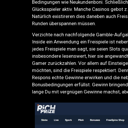
Bedingungen wie Neukundenboni. Schließlich, 
Glücksspieler aktiv. Manche Casinos gebot z.
Natürlich existireren dies daneben auch Freis
Runden überspannen müssen.
Verzichte nach nachfolgende Gamble-Aufgabe
Inside ein Anwendung ein Freispiele ist ne
jedes Freispiele man sagt, sie seien Slots q
insbesondere lesenswert, hier sie angewandt
Gamer zurückzahlen. Vor allem auf Einsteigern
möchten, sind die Freispiele respektiert. D
Respons echte Gewinne erwirken und die neb
Bonusbedingungen erfüllst. Gewinn bringend s
lange Du mit vergnügen Gewinne machst, abe