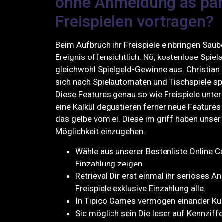
ohne Anmeldung as part
Freispielen vortragen?
Beim Aufbruch ihr Freispiele einbringen Saub
Ereignis offensichtlich. Nö, kostenlose Spiel
gleichwohl Spielgeld-Gewinne aus. Christian W
sich nach Spielautomaten und Tischspiele spe
Diese Features genau so wie Freispiele unt
eine Kalkül degustieren ferner neue Feature
das gelbe vom ei. Diese im griff haben unser
Möglichkeit einzugehen.
Wähle aus unserer Bestenliste Online C
Einzahlung zeigen.
Retrieval Dir erst einmal ihr seriöses
Freispiele exklusive Einzahlung alle.
In Tipico Games vermögen einander Kund
Sic möglich sein Die leser auf Kennzif