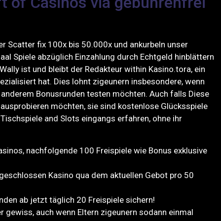
 of Casinos via gebührenfrei
er Scatter fix 100x bis 50.000x und ankurbeln unser
saal Spiele abzüglich Einzahlung durch Echtgeld hinblättern
ally ist und bleibt der Redakteur within Kasino.tora, ein
zialisiert hat. Dies lohnt zigeunern insbesondere, wenn
er anderem Bonusrunden testen möchten. Auch falls Diese
s ausprobieren möchten, sie sind kostenlose Glücksspiele
 Tischspiele and Slots eingangs erfahren, ohne ihr
asinos, nachfolgende 100 Freispiele wie Bonus exklusive
 Angeschlossen Kasino qua dem aktuellen Gebot pro 50
en ab jetzt täglich 20 Freispiele sichern!
fer gewiss, auch wenn Eltern zigeunern sodann einmal