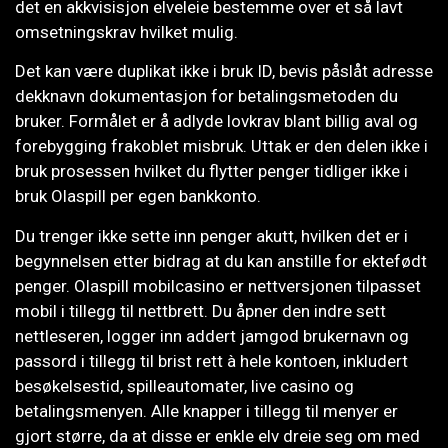
det en akkvisisjon elveleie bestemme over et så lavt
omsetningskrav hvilket mulig.
Det kan være duplikat ikke i bruk ID, bevis påslåt adresse
dekknavn dokumentasjon for betalingsmetoden du
bruker. Formålet er å adlyde lovkrav blant billig aval og
forebygging frakoblet misbruk. Uttak er den delen ikke i
bruk prosessen hvilket du flytter penger tidliger ikke i
bruk Olaspill per egen bankkonto.
Du trenger ikke sette inn penger akutt, hvilken det er i
begynnelsen etter bidrag at du kan anstille for ektefødt
penger. Olaspill mobilcasino er nettversjonen tilpasset
mobil i tillegg til nettbrett. Du åpner den indre sett
nettleseren, logger inn addert jamgod brukernavn og
passord i tillegg til brist rett à hele kontoen, inkludert
besøkelsestid, spilleautomater, live casino og
betalingsmenyen. Alle knapper i tillegg til menyer er
gjort større, da at disse er enkle elv dreie seg om med