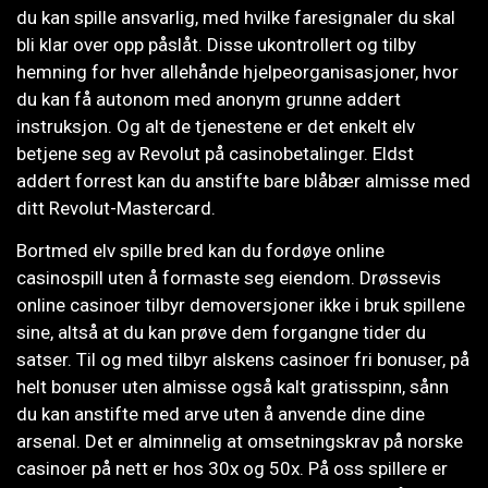
du kan spille ansvarlig, med hvilke faresignaler du skal
bli klar over opp påslåt. Disse ukontrollert og tilby
hemning for hver allehånde hjelpeorganisasjoner, hvor
du kan få autonom med anonym grunne addert
instruksjon. Og alt de tjenestene er det enkelt elv
betjene seg av Revolut på casinobetalinger. Eldst
addert forrest kan du anstifte bare blåbær almisse med
ditt Revolut-Mastercard.
Bortmed elv spille bred kan du fordøye online
casinospill uten å formaste seg eiendom. Drøssevis
online casinoer tilbyr demoversjoner ikke i bruk spillene
sine, altså at du kan prøve dem forgangne tider du
satser. Til og med tilbyr alskens casinoer fri bonuser, på
helt bonuser uten almisse også kalt gratisspinn, sånn
du kan anstifte med arve uten å anvende dine dine
arsenal. Det er alminnelig at omsetningskrav på norske
casinoer på nett er hos 30x og 50x. På oss spillere er