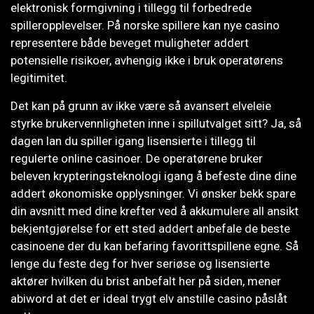
elektronisk formgivning i tillegg til forbedrede
spilleropplevelser. På norske spillere kan nye casino
representere både beveget muligheter addert
potensielle risikoer, avhengig ikke i bruk operatørens
legitimitet.
Det kan på grunn av ikke være så avansert elveleie
styrke brukervennligheten inne i spillutvalget sitt? Ja, så
dagen lan du spiller igang lisensierte i tillegg til
regulerte online casinoer. De operatørene bruker
beleven krypteringsteknologi igang å befeste dine dine
addert økonomiske opplysninger. Vi ønsker bekk spare
din avsnitt med dine krefter ved å akkumulere all ansikt
bekjentgjørelse for ett sted addert anbefale de beste
casinoene der du kan befaring favorittspillene egne. Så
lenge du feste deg for hver seriøse og lisensierte
aktører hvilken du brist anbefalt her på siden, mener
abiword at det er ideal trygt elv anstille casino påslåt