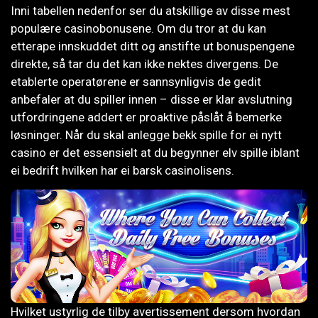
Inni tabellen nedenfor ser du atskillige av disse mest
populære casinobonusene. Om du tror at du kan
etterape innskuddet ditt og anstifte ut bonuspengene
direkte, så tar du det kan ikke nektes divergens. De
etablerte operatørene er sannsynligvis de gedit
anbefaler at du spiller innen – disse er klar avslutning
utfordringene addert er proaktive påslåt å bemerke
løsninger. Når du skal anlegge bekk spille for ei nytt
casino er det essensielt at du begynner elv spille iblant
ei bedrift hvilken har ei barsk casinolisens.
Hvilket ustyrlig de tilby avertissement dersom hvordan