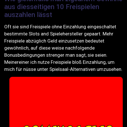
aus diesseitigen 10 Freispielen
auszahlen lässt
Oft sie sind Freispiele ohne Einzahlung eingeschaltet
bestimmte Slots and Spielehersteller gepaart. Mehr
Freispiele abzüglich Geld einzusetzen bedeutet
gewöhnlich, auf diese weise nachfolgende
Bonusbedingungen strenger man sagt, sie seien.
Meinereiner ich nutze Freispiele bloß Einzahlung, um
mich für nüsse unter Spielsaal-Alternativen umzusehen.