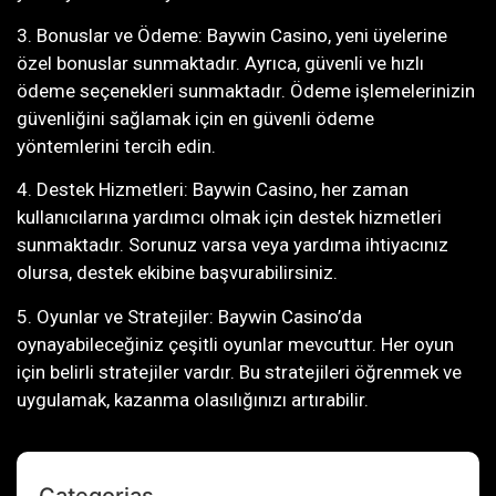
3. Bonuslar ve Ödeme: Baywin Casino, yeni üyelerine
özel bonuslar sunmaktadır. Ayrıca, güvenli ve hızlı
ödeme seçenekleri sunmaktadır. Ödeme işlemelerinizin
güvenliğini sağlamak için en güvenli ödeme
yöntemlerini tercih edin.
4. Destek Hizmetleri: Baywin Casino, her zaman
kullanıcılarına yardımcı olmak için destek hizmetleri
sunmaktadır. Sorunuz varsa veya yardıma ihtiyacınız
olursa, destek ekibine başvurabilirsiniz.
5. Oyunlar ve Stratejiler: Baywin Casino’da
oynayabileceğiniz çeşitli oyunlar mevcuttur. Her oyun
için belirli stratejiler vardır. Bu stratejileri öğrenmek ve
uygulamak, kazanma olasılığınızı artırabilir.