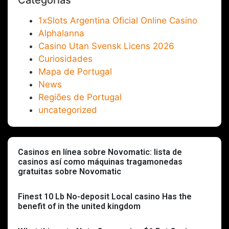
Categorias
1xSlots Argentina Oficial Online Casino
Alphalanna
Casino Utan Svensk Licens 2026
Curiosidades
Mapa de Portugal
News
Regiões de Portugal
uncategorized
Casinos en línea sobre Novomatic: lista de
casinos así­ como máquinas tragamonedas
gratuitas sobre Novomatic
Finest 10 Lb No-deposit Local casino Has the
benefit of in the united kingdom