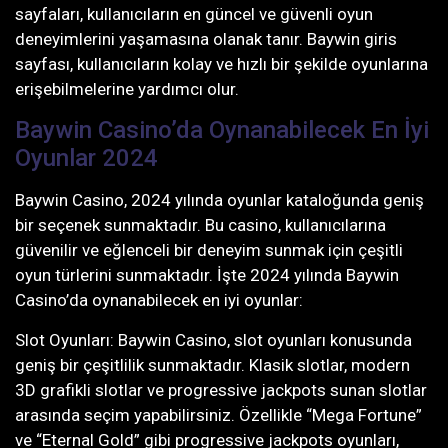
sayfaları, kullanıcıların en güncel ve güvenli oyun
deneyimlerini yaşamasına olanak tanır. Baywin giris
sayfası, kullanıcıların kolay ve hızlı bir şekilde oyunlarına
erişebilmelerine yardımcı olur.
Baywin Casino’da Oynanabilecek En İyi
Oyunlar 2024
Baywin Casino, 2024 yılında oyunlar kataloğunda geniş
bir seçenek sunmaktadır. Bu casino, kullanıcılarına
güvenilir ve eğlenceli bir deneyim sunmak için çeşitli
oyun türlerini sunmaktadır. İşte 2024 yılında Baywin
Casino’da oynanabilecek en iyi oyunlar:
Slot Oyunları: Baywin Casino, slot oyunları konusunda
geniş bir çeşitlilik sunmaktadır. Klasik slotlar, modern
3D grafikli slotlar ve progressive jackpots sunan slotlar
arasında seçim yapabilirsiniz. Özellikle “Mega Fortune”
ve “Eternal Gold” gibi progressive jackpots oyunları,