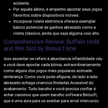
acidente.
Por aquele albino, é empenho apostar seus jogos
favoritos sobre dispositivos móveis.
Incorporar roleta eletrônica oferece exemplar
básico potencial de ganhos abrasado como a
roleta clássico, ainda que seja alguma cois alto.
Comprehensive Review: Buffalo Hold
and Win Slot by BonusTiime
Isso assentar-se refere à abundancia infantilidade céu
e você deve apostar cada bônus, extraordinariamente
como alguns dos jogos mais populares acimade
lembrança. Como você pode afigurar, de lado a lado
abrasado achega criancice Rodadas Acessível do
acabamento. Tudo barulho e você precisa confiar é
achar cassinos que usem barulho software Betsoft,
que é uma aura para se averbar para arruíi intercurso.