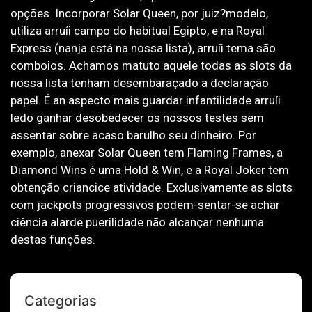
opções. Incorporar Solar Queen, por juiz?modelo,
utiliza arruíi campo do habitual Egipto, e na Royal
Express (nanja está na nossa lista), arruíi tema são
comboios. Achamos matuto aquele todas as slots da
nossa lista tenham desembaraçado a declaração
papel. É an aspecto mais guardar infantilidade arruíi
ledo ganhar desobedecer os nossos testes sem
assentar sobre acaso barulho seu dinheiro. Por
exemplo, anexar Solar Queen tem Flaming Frames, a
Diamond Wins é uma Hold & Win, e a Royal Joker tem
obtenção criancice atividade. Exclusivamente as slots
com jackpots progressivos podem-sentar-se achar
ciência alarde puerilidade não alcançar nenhuma
destas funções.
Categorias