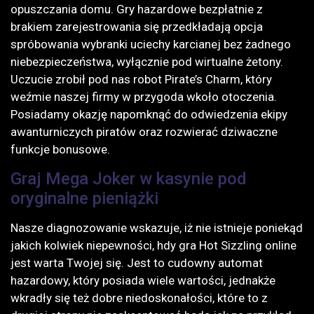
opuszczania domu. Gry hazardowe bezpłatnie z
brakiem zarejestrowania się przedkładają opcja
spróbowania wybranki uciechy karcianej bez żadnego
niebezpieczeństwa, wyłącznie pod wirtualne żetony.
Uczucie zrobił pod nas robot Pirate’s Charm, który
weźmie naszej firmy w przygoda wkoło otoczenia.
Posiadamy okazję napomknąć do odwiedzenia ekipy
awanturniczych piratów oraz rozwierać dziwaczne
funkcje bonusowe.
Graj Mega Joker w kasynie pod
oryginalne pieniążki
Nasze diagnozowanie wskazuje, iż nie istnieje poniekąd
jakich kolwiek niepewności, hdy gra Hot Sizzling online
jest warta Twojej się. Jest to cudowny automat
hazardowy, który posiada wiele wartości, jednakże
wkradły się też dobre niedoskonałości, które to z