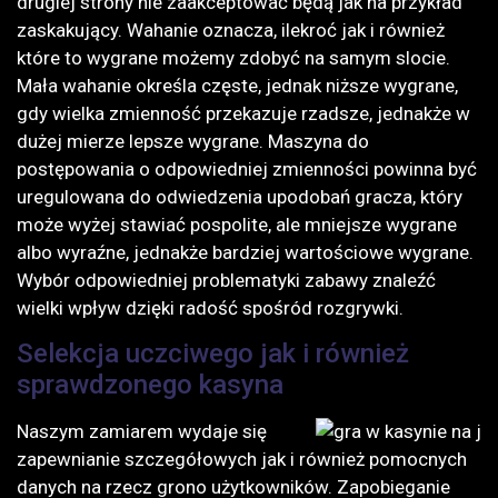
drugiej strony nie zaakceptować będą jak na przykład
zaskakujący. Wahanie oznacza, ilekroć jak i również
które to wygrane możemy zdobyć na samym slocie.
Mała wahanie określa częste, jednak niższe wygrane,
gdy wielka zmienność przekazuje rzadsze, jednakże w
dużej mierze lepsze wygrane. Maszyna do
postępowania o odpowiedniej zmienności powinna być
uregulowana do odwiedzenia upodobań gracza, który
może wyżej stawiać pospolite, ale mniejsze wygrane
albo wyraźne, jednakże bardziej wartościowe wygrane.
Wybór odpowiedniej problematyki zabawy znaleźć
wielki wpływ dzięki radość spośród rozgrywki.
Selekcja uczciwego jak i również
sprawdzonego kasyna
Naszym zamiarem wydaje się
zapewnianie szczegółowych jak i również pomocnych
danych na rzecz grono użytkowników. Zapobieganie