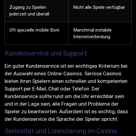
Zugang zu Spielen
Nicht alle Spiele verfügbar
jederzeit und überall
Oft spezielle mobile Boni
Manchmal instabile
Internetverbindung
Kundenservice und Support
Ein guter Kundenservice ist ein wichtiges Kriterium bei
der Auswahl eines Online-Casinos. Seriöse Casinos
bieten ihren Spielern einen schnellen und kompetenten
Support per E-Mail, Chat oder Telefon. Der
Kundenservice sollte rund um die Uhr erreichbar sein
und in der Lage sein, alle Fragen und Probleme der
Spieler zu beantworten. Außerdem ist es wichtig, dass
der Kundenservice die Sprache der Spieler spricht.
Seriosität und Lizenzierung im Casino