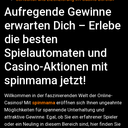
Aufregende Gewinne
erwarten Dich – Erlebe
die besten
Spielautomaten und
Casino-Aktionen mit
spinmama jetzt!
Willkommen in der faszinierenden Welt der Online-
Casinos! Mit
spinmama
eröffnen sich Ihnen ungeahnte
Möglichkeiten für spannende Unterhaltung und
attraktive Gewinne. Egal, ob Sie ein erfahrener Spieler
oder ein Neuling in diesem Bereich sind, hier finden Sie