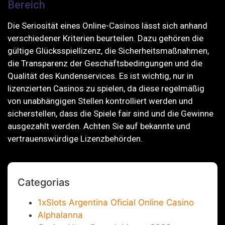
Bereich
Die Seriosität eines Online-Casinos lässt sich anhand
verschiedener Kriterien beurteilen. Dazu gehören die
gültige Glücksspiellizenz, die Sicherheitsmaßnahmen,
die Transparenz der Geschäftsbedingungen und die
Qualität des Kundenservices. Es ist wichtig, nur in
lizenzierten Casinos zu spielen, da diese regelmäßig
von unabhängigen Stellen kontrolliert werden und
sicherstellen, dass die Spiele fair sind und die Gewinne
ausgezahlt werden. Achten Sie auf bekannte und
vertrauenswürdige Lizenzbehörden.
Categorias
1xSlots Argentina Oficial Online Casino
Alphalanna