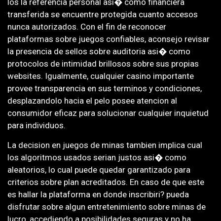
los la referencia personal asi� como financiera
transferida se encuentre protegida cuanto accesos
nunca autorizados. Con el fin de reconocer
plataformas sobre juegos confiables, aconsejo revisar
la presencia de sellos sobre auditoria asi� como
protocolos de intimidad brillosos sobre sus propias
websites. Igualmente, cualquier casino importante
provee transparencia en sus terminos y condiciones,
desplazandolo hacia el pelo posee atencion al
consumidor eficaz para solucionar cualquier inquietud
para individuos.
La decision en juegos de minas tambien implica cual
los algoritmos usados serian justos asi� como
aleatorios, lo cual puede quedar garantizado para
criterios sobre plan acreditados. En caso de que este
es hallar la plataforma en donde inscribiri? pueda
disfrutar sobre algun entretenimiento sobre minas de
lucro, accediendo a posibilidades seguras y no ha