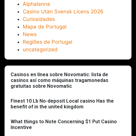
Alphalanna
Casino Utan Svensk Licens 2026
Curiosidades
Mapa de Portugal
News
Regiões de Portugal
uncategorized
Casinos en línea sobre Novomatic: lista de
casinos así­ como máquinas tragamonedas
gratuitas sobre Novomatic
Finest 10 Lb No-deposit Local casino Has the
benefit of in the united kingdom
What things to Note Concerning $1 Put Casino
Incentive