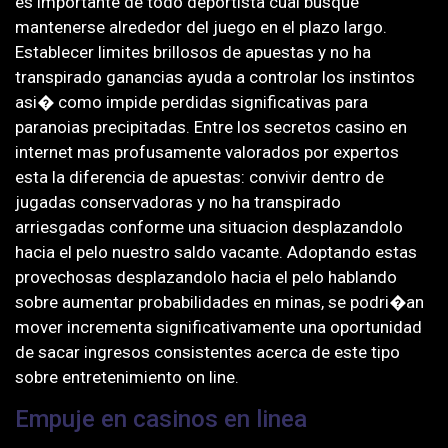
es importante de todo deportista cual busque
mantenerse alrededor del juego en el plazo largo.
Establecer limites brillosos de apuestas y no ha
transpirado ganancias ayuda a controlar los instintos
asi� como impide perdidas significativas para
paranoias precipitadas. Entre los secretos casino en
internet mas profusamente valorados por expertos
esta la diferencia de apuestas: convivir dentro de
jugadas conservadoras y no ha transpirado
arriesgadas conforme una situacion desplazandolo
hacia el pelo nuestro saldo vacante. Adoptando estas
provechosas desplazandolo hacia el pelo hablando
sobre aumentar probabilidades en minas, se podri�an
mover incrementa significativamente una oportunidad
de sacar ingresos consistentes acerca de este tipo
sobre entretenimiento on line.
Empuje en casinos en linea