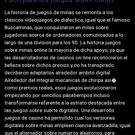
La historia de juegos de minas se remonta a los
clasicos videojuegos de dialectica, igual que el famoso
Buscaminas, que conquistaron en miles sobre
jugadores acerca de ordenadores comunicados a lo
largo de una division para los 90. La historia juegos
sobre minas online la mayoria de dicha apoyo, ya que
las desarrolladores de casinos on-line reconocieron el
belleza sobre dichos precios y no ha transpirado
decidieron adaptarlos alrededor ambito digital.
Alrededor del integrar mecanicas de chiripa asi�
como premios reales, esos juegos evolucionaron
empezando por sencillos pasatiempos incluso
transformarse referente a la estrato destacada entre
las juegos sobre suerte digitales. Una desarrollo
juegos de casino ha permitido cual los versiones
digitales sobre minas empleen ciencia avanzadilla, igual
que el alternador sobre numeros aleatorios, para