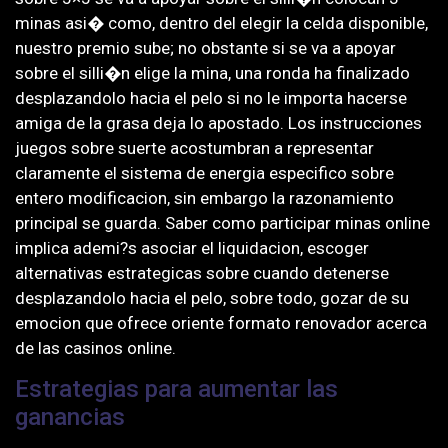
minas asi� como, dentro del elegir la celda disponible,
nuestro premio sube; no obstante si se va a apoyar
sobre el silli�n elige la mina, una ronda ha finalizado
desplazandolo hacia el pelo si no le importa hacerse
amiga de la grasa deja lo apostado. Los instrucciones
juegos sobre suerte acostumbran a representar
claramente el sistema de energia especifico sobre
entero modificacion, sin embargo la razonamiento
principal se guarda. Saber como participar minas online
implica ademi?s asociar el liquidacion, escoger
alternativas estrategicas sobre cuando detenerse
desplazandolo hacia el pelo, sobre todo, gozar de su
emocion que ofrece oriente formato renovador acerca
de las casinos online.
Estrategias para aumentar las
ganancias