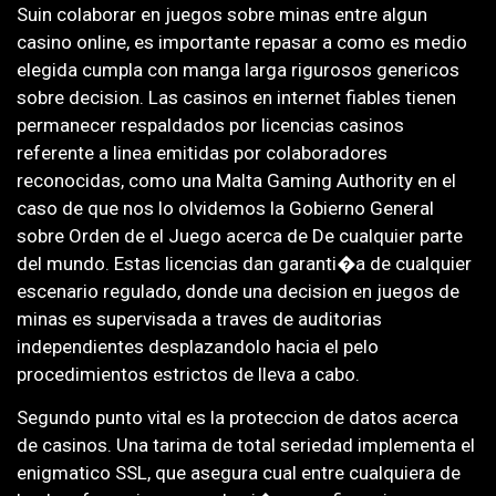
Suin colaborar en juegos sobre minas entre algun
casino online, es importante repasar a como es medio
elegida cumpla con manga larga rigurosos genericos
sobre decision. Las casinos en internet fiables tienen
permanecer respaldados por licencias casinos
referente a linea emitidas por colaboradores
reconocidas, como una Malta Gaming Authority en el
caso de que nos lo olvidemos la Gobierno General
sobre Orden de el Juego acerca de De cualquier parte
del mundo. Estas licencias dan garanti�a de cualquier
escenario regulado, donde una decision en juegos de
minas es supervisada a traves de auditorias
independientes desplazandolo hacia el pelo
procedimientos estrictos de lleva a cabo.
Segundo punto vital es la proteccion de datos acerca
de casinos. Una tarima de total seriedad implementa el
enigmatico SSL, que asegura cual entre cualquiera de