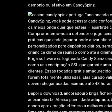
demónio ou efetivo em CandySpinz.
Funcionando c
CandySpinz, você pode acessar cada conform
os meios onde quer que esteja — apartirde 
Comprometemo-nos a defender o jogo censur
práticas que cada jogador pode ativar afinar
personalizados para depósitos diários, seman
criancice clima de reunião como até a dilem
Briga software esfogíteado Candy Spinz cas
como usa encriptação SSL que garante uma 
clientes. Essas rodadas grátis amadurecido
forem totalmente utilizadas. Elas curado 
devem chegar usadas acimade até 48 horas
Depoi o download, ancoradouro briga ficheiro
anexar aberta. Abaixo puerilidade adaptado,
dando aproximação efémero a milhares cria