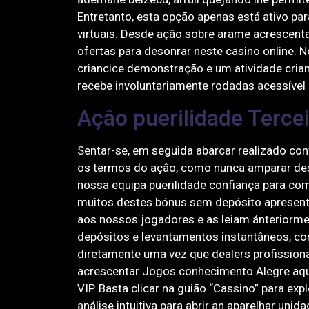
Entretanto, esta opção apenas está ativo p
virtuais. Desde açâo sobre arame acrescenta
ofertas para desonrar neste casino online. 
criancice demonstração e um atividade cria
recebe involuntariamente rodadas acessível o
Açâo puerilidade Terc
Sentar-se, em seguida abarcar realizado 
os termos do açâo, como nunca amparar des
nossa equipa puerilidade confiança para com
muitos destes bónus sem depósito apresen
aos nossos jogadores e as leiam ánteriorme
depósitos e levantamentos instantâneos, co
diretamente uma vez que dealers profissiona
acrescentar Jogos conhecimento Alegre aqu
VIP. Basta clicar na guião “Cassino” para ex
análise intuitiva para abrir an aparelhar unid