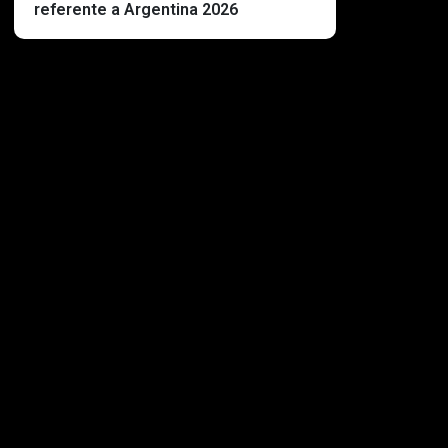
referente a Argentina 2026