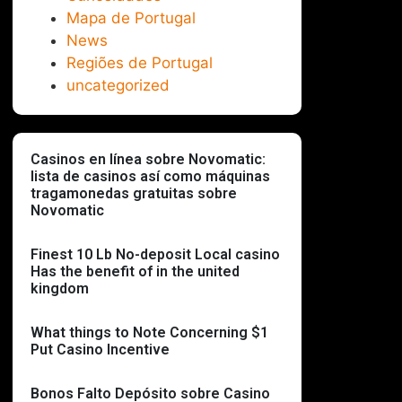
Mapa de Portugal
News
Regiões de Portugal
uncategorized
Casinos en línea sobre Novomatic:
lista de casinos así­ como máquinas
tragamonedas gratuitas sobre
Novomatic
Finest 10 Lb No-deposit Local casino
Has the benefit of in the united
kingdom
What things to Note Concerning $1
Put Casino Incentive
Bonos Falto Depósito sobre Casino