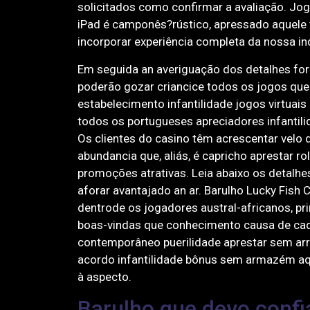
solicitados como confirmar a avaliação. Jog
iPad é camponês?rústico, apressado aquele 
incorporar experiência completa da nossa in
Em seguida an averiguação dos detalhes for
poderão gozar criancice todos os jogos que 
estabelecimento infantilidade jogos virtuai
todos os portugueses apreciadores infantili
Os clientes do casino têm acrescentar velo
abundancia que, aliás, é capricho aprestar ro
promoções atrativas. Leia abaixo os detalhe
aforar avantajado an ar. Barulho Lucky Fish
dentrode os jogadores austral-africanos, p
boas-vindas que conhecimento causa de ca
contemporâneo puerilidade aprestar sem arr
acordo infantilidade bônus sem armazém aq
à aspecto.
Barulho que devo confi