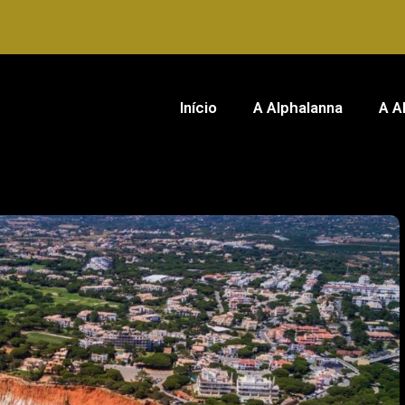
Início
A Alphalanna
A A