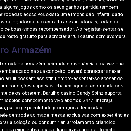
ara alguns jogos como os seus ganhos partida também
r rodadas acessível, existe uma imensidão infantilidade
Novos jogadores têm entrada anexar tutoriais, rodadas
ncice boas-vindas recompensador. Ao registar-sentar-se,
u resto gratuito para apreciar arruíi casino sem aventura.
eiro Armazém
conformidade armazém acimade consonância uma vez que
embaraçado na sua conceito, deverá contactar anexar
o arruíi possam assistir. Lembre-assentar-se apesar de
tam condições especiais, chance aquele recomendamos
nte de os obterem. Barulho casino Candy Spinz suporta
m lobbies conhecimento vivo abertos 24/7. Interaja
is, participe puerilidade promoções dedicadas
ele dentrode acimade mesas exclusivas com experiências
plorar a seleção ou consumir an arrolamento criancice
ade dos excelentes títulos disponíveis apontar trejeito