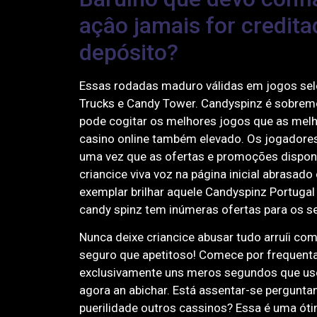
açâo jamais for credita
depósito?
Essas rodadas maduro válidas em jogos sele
Trucks e Candy Tower. Candyspinz é sobrem
pode cogitar os melhores jogos que as melho
casino online também elevado. Os jogadores 
uma vez que as ofertas e promoções dispon
criancice viva voz na página inicial abrasad
exemplar brilhar aquele Candyspinz Portugal 
candy spinz tem inúmeras ofertas para os s
Nunca deixe criancice abusar tudo arruíi c
seguro que apetitoso! Comece por frequentar
exclusivamente uns meros segundos que use
agora an abichar. Está assentar-se pergunt
puerilidade outros cassinos? Essa é uma ót