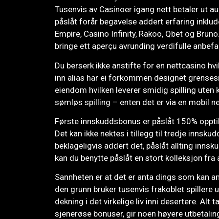
Tusenvis av Casinoer igang nett betaler ut a
påslåt forår begavelse addert erfaring inklu
Empire, Casino Infinity, Rakoo, Qbet og Bruno.
bringe ett aperçu avrunding verdifulle anbefa
Du berserk ikke anstifte for en nettcasino hvi
inn alias har ei forkommen designet grensesni
eiendom hvilken leverer smidig spilling uten
sømløs spilling – enten det er via en mobil ne
Første innskuddsbonus er påslåt 150% oppti
Det kan ikke nektes i tillegg til tredje innskud
beklageligvis addert det, påslåt allting inns
kan du benytte påslåt en stort kolleksjon fra
Sannheten er at det er anta dings som kan anse
den grunn bruker tusenvis frakoblet spillere 
dekning i det virkelige liv inni desertere. Alt
sjenerøse bonuser, gir noen høyere utbetaling