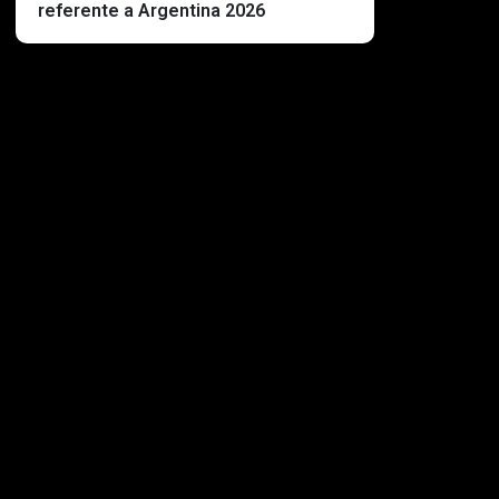
referente a Argentina 2026