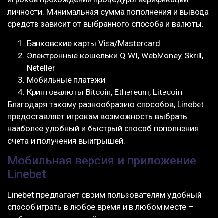
личности. Минимальная сумма пополнения и вывода
средств зависит от выбранного способа и валюты.
Банковские карты Visa/Mastercard
Электронные кошельки QIWI, WebMoney, Skrill,
Neteller
Мобильные платежи
Криптовалюты Bitcoin, Ethereum, Litecoin
Благодаря такому разнообразию способов, Linebet
предоставляет игрокам возможность выбрать
наиболее удобный и быстрый способ пополнения
счета и получения выигрышей.
Мобильная версия и приложение
Linebet
Linebet предлагает своим пользователям удобный
способ играть в любое время и в любом месте –