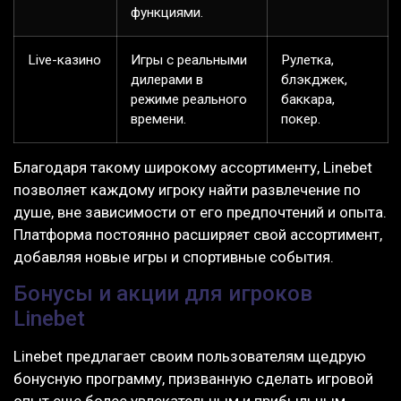
функциями.
Live-казино
Игры с реальными
Рулетка,
дилерами в
блэкджек,
режиме реального
баккара,
времени.
покер.
Благодаря такому широкому ассортименту, Linebet
позволяет каждому игроку найти развлечение по
душе, вне зависимости от его предпочтений и опыта.
Платформа постоянно расширяет свой ассортимент,
добавляя новые игры и спортивные события.
Бонусы и акции для игроков
Linebet
Linebet предлагает своим пользователям щедрую
бонусную программу, призванную сделать игровой
опыт еще более увлекательным и прибыльным.