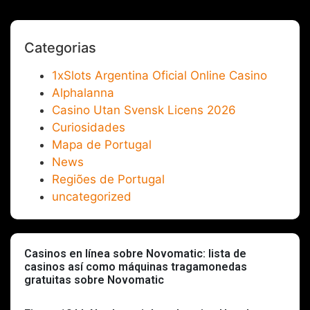
Categorias
1xSlots Argentina Oficial Online Casino
Alphalanna
Casino Utan Svensk Licens 2026
Curiosidades
Mapa de Portugal
News
Regiões de Portugal
uncategorized
Casinos en línea sobre Novomatic: lista de
casinos así­ como máquinas tragamonedas
gratuitas sobre Novomatic