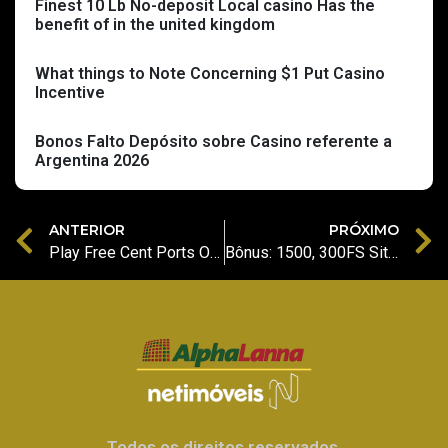
Finest 10 Lb No-deposit Local casino Has the
benefit of in the united kingdom
What things to Note Concerning $1 Put Casino
Incentive
Bonos Falto Depósito sobre Casino referente a
Argentina 2026
ANTERIOR
PRÓXIMO
Play Free Cent Ports On the web casino stud poker online uk real money inside Canada January 2026
Bônus: 1500, 300FS Site Artista
Todos os direitos reservados.