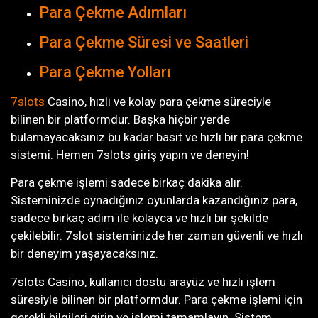
Para Çekme Adımları
Para Çekme Süresi ve Saatleri
Para Çekme Yolları
7slots
Casino, hızlı ve kolay para çekme süreciyle
bilinen bir platformdur. Başka hiçbir yerde
bulamayacaksınız bu kadar basit ve hızlı bir para çekme
sistemi. Hemen 7slots giriş yapın ve deneyin!
Para çekme işlemi sadece birkaç dakika alır.
Sisteminizde oynadığınız oyunlarda kazandığınız para,
sadece birkaç adım ile kolayca ve hızlı bir şekilde
çekilebilir. 7slot sisteminizde her zaman güvenli ve hızlı
bir deneyim yaşayacaksınız.
7slots Casino, kullanıcı dostu arayüz ve hızlı işlem
süresiyle bilinen bir platformdur. Para çekme işlemi için
gerekli bilgileri girin ve işlemi tamamlayın. Sistem,