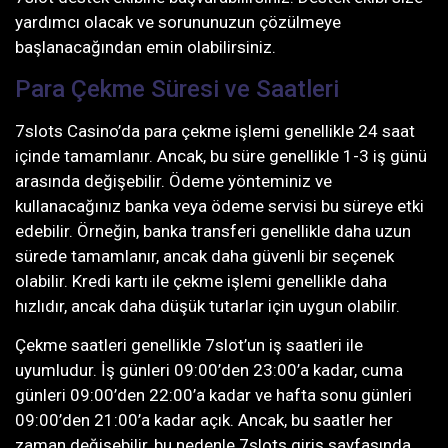
yardımcı olacak ve sorununuzun çözülmeye
başlanacağından emin olabilirsiniz.
Para Çekme Süresi ve Saatleri
7slots Casino’da para çekme işlemi genellikle 24 saat
içinde tamamlanır. Ancak, bu süre genellikle 1-3 iş günü
arasında değişebilir. Ödeme yönteminiz ve
kullanacağınız banka veya ödeme servisi bu süreye etki
edebilir. Örneğin, banka transferi genellikle daha uzun
sürede tamamlanır, ancak daha güvenli bir seçenek
olabilir. Kredi kartı ile çekme işlemi genellikle daha
hızlıdır, ancak daha düşük tutarlar için uygun olabilir.
Çekme saatleri genellikle 7slot’un iş saatleri ile
uyumludur. İş günleri 09:00’den 23:00’a kadar, cuma
günleri 09:00’den 22:00’a kadar ve hafta sonu günleri
09:00’den 21:00’a kadar açık. Ancak, bu saatler her
zaman değişebilir, bu nedenle 7slots giriş sayfasında