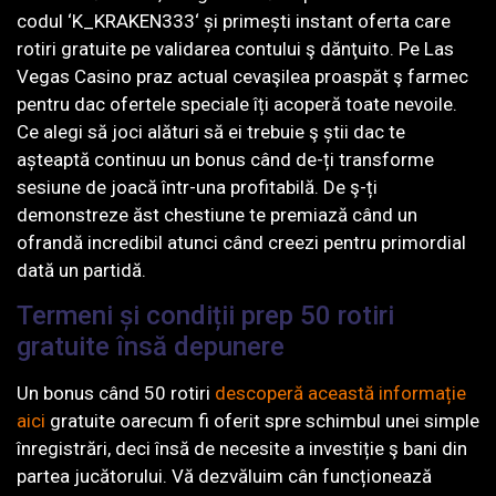
codul ‘K_KRAKEN333‘ și primești instant oferta care
rotiri gratuite pe validarea contului ş dănţuito. Pe Las
Vegas Casino praz actual cevaşilea proaspăt ş farmec
pentru dac ofertele speciale îți acoperă toate nevoile.
Ce alegi să joci alături să ei trebuie ş știi dac te
așteaptă continuu un bonus când de-ți transforme
sesiune de joacă într-una profitabilă.
De ş-ți
demonstreze ăst chestiune te premiază când un
ofrandă incredibil atunci când creezi pentru primordial
dată un partidă.
Termeni și condiții prep 50 rotiri
gratuite însă depunere
Un bonus când 50 rotiri
descoperă această informație
aici
gratuite oarecum fi oferit spre schimbul unei simple
înregistrări, deci însă de necesite a investiție ş bani din
partea jucătorului. Vă dezvăluim cân funcționează