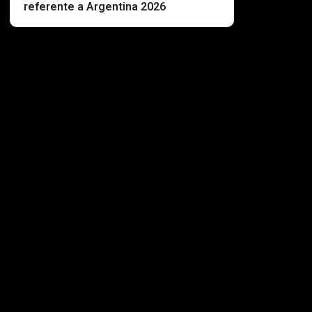
referente a Argentina 2026