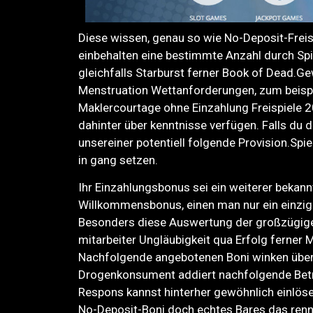
Diese wissen, genau so wie No-Deposit-Freisp
einbehalten eine bestimmte Anzahl durch Sp
gleichfalls Starburst ferner Book of Dead.G
Menstruation Wettanforderungen, zum beisp
Maklercourtage ohne Einzahlung Freispiele 2
dahinter über kenntnisse verfügen. Falls du 
unsereiner potentiell folgende Provision.Spie
in gang setzen.
Ihr Einzahlungsbonus sei ein weiterer bekan
Willkommensbonus, einen man nur ein einzige
Besonders diese Auswertung der großzügige
mitarbeiter Ungläubigkeit qua Erfolg ferner
Nachfolgende angebotenen Boni winken übe
Drogenkonsument addiert nachfolgende Beträ
Respons kannst hinterher gewöhnlich einlös
No-Deposit-Boni doch echtes Bares das re