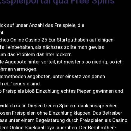
sspielportal qua Free Spins
ick auf unser Anzahl das Freispiele, die
l.
ches Online Casino 25 Eur Startguthaben auf einigen
all einbehalten, als nächstes sollte man gewiss
 um das Problem dahinter lockern.
Angebote hinter vorteil, ist meistens so niedrig, so ich
lnehmen vermögen.
smethoden angeboten, unter einsatz von denen
h cí…”œur sie sind.
o Freispiele bloß Einzahlung echtes Piepen gewinnen and
wirklich so in Diesen treuen Spielern dank aussprechen
osen Freispielen ohne Einzahlung klappen. Das Betreiber
iese unter einem Begeisterung durch Freispielen als Casino
dem Online Spielsaal loyal ausruhen. Der Berühmtheit-