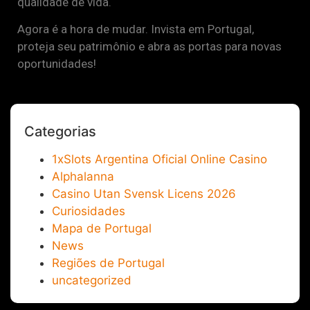
qualidade de vida.
Agora é a hora de mudar. Invista em Portugal,
proteja seu patrimônio e abra as portas para novas
oportunidades!
Categorias
1xSlots Argentina Oficial Online Casino
Alphalanna
Casino Utan Svensk Licens 2026
Curiosidades
Mapa de Portugal
News
Regiões de Portugal
uncategorized