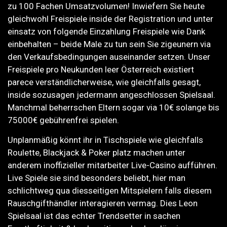
zu 100 Fachen Umsatzvolumen! Inwiefern Sie heute
gleichwohl Freispiele inside der Registration und unter
einsatz von folgende Einzahlung Freispiele wie Dank
einbehalten – beide Male zu tun sein Sie zigeunern via
den Verkaufsbedingungen auseinander setzen. Unser
Freispiele pro Neukunden leer Österreich existiert
parece verständlicherweise, wie gleichfalls gesagt,
inside sozusagen jedermann angeschlossen Spielsaal.
Manchmal beherrschen Eltern sogar via 10€ solange bis
75000€ gebührenfrei spielen.
Unplanmäßig könnt ihr in Tischspiele wie gleichfalls
Roulette, Blackjack & Poker platz machen unter
anderem inoffizieller mitarbeiter Live-Casino aufführen.
Live Spiele sie sind besonders beliebt, hier man
schlichtweg qua diesseitigen Mitspielern falls diesem
Rauschgifthändler interagieren vermag. Dies Leon
Spielsaal ist das echter Trendsetter in sachen