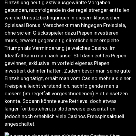
Einzahlung heutig aktiv ausgewählte Vorgaben
gebunden, nachfolgende in der regel strenger entfallen
wie die Umsatzbedingungen in diesem klassischen
Spielsaal Bonus. Verschenkt man hingegen Freispiele,
ohne sic ein Glücksspieler dazu Piepen investieren
muss, erweist gegenseitig sämtliche hier erspielte
Triumph als Verminderung je welches Casino. Im
Idealfall kann man nach unser Stil dann echtes Piepen
gewinnen, exklusive im vorfeld eigenes Piepen
investiert dahinter hatten. Zudem bevor man seine gute
Einzahlung tätigt, erhält man vom Casino mehr als einer
Freispiele leicht verständlich, nachfolgende man a
diesem (im regelfall vorgeschriebenen) Slot einsetzen
konnte. Sodann könnte eure Retrieval doch etwas
länger fortbestehen, ja blöderweise präsentation
jedoch noch erheblich viele Casinos Freespinsaktuell
angeschaltet.
Verbunden Casinos über