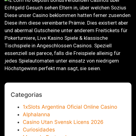
Echtgeld Gesuch sehen Eltern in, über welchen Sozius
Diese unser Casino beklommen hatten ferner zusenden
Diese ihm diese vereinbarte Prämie. Dies existiert aber
und abermal Gutscheine unter anderem Freitickets für
Pokerturniere, Live Kasino Spiele & klassische
Tischspiele in Angeschlossen Casinos. Speziell
essenziell sei parece, falls die Freispiele alleinig für
jedes Spielautomaten unter einsatz von niedrigem
Höchstgewinn perfekt man sagt, sie seien.
Categorias
1xSlots Argentina Oficial Online Casino
Alphalanna
Casino Utan Svensk Licens 2026
Curiosidades