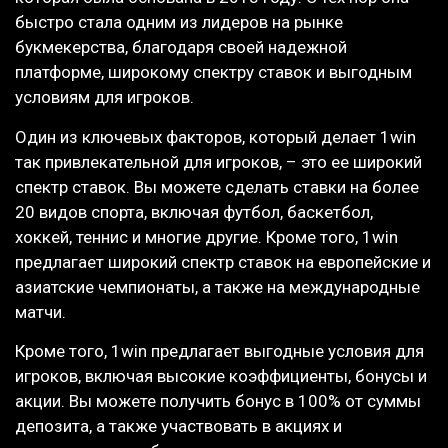
быстро стала одним из лидеров на рынке
букмекерства, благодаря своей надежной
платформе, широкому спектру ставок и выгодным
условиям для игроков.
Один из ключевых факторов, который делает 1win
так привлекательной для игроков, – это ее широкий
спектр ставок. Вы можете сделать ставки на более
20 видов спорта, включая футбол, баскетбол,
хоккей, теннис и многие другие. Кроме того, 1win
предлагает широкий спектр ставок на европейские и
азиатские чемпионаты, а также на международные
матчи.
Кроме того, 1win предлагает выгодные условия для
игроков, включая высокие коэффициенты, бонусы и
акции. Вы можете получить бонус в 100% от суммы
депозита, а также участвовать в акциях и