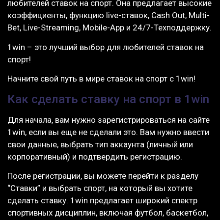
любителей ставок на спорт. Она предлагает высокие
коэффициенты, функцию live-ставок, Cash Out, Multi-
Bet, Live-Streaming, Mobile-App и 24/7-Техподдержку.
1win – это лучший выбор для любителей ставок на
спорт!
Начните свой путь в мире ставок на спорт с 1win!
Как сделать ставку на спорт в 1win
Для начала, вам нужно зарегистрироваться на сайте
1win, если вы еще не сделали это. Вам нужно ввести
свои данные, выбрать тип аккаунта (личный или
корпоративный) и подтвердить регистрацию.
После регистрации, вы можете перейти к разделу
“Ставки” и выбрать спорт, на который вы хотите
сделать ставку. 1win предлагает широкий спектр
спортивных дисциплин, включая футбол, баскетбол,