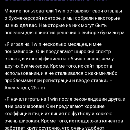
Многие пользователи 1win оставляют свои отзывы
о букмекерской конторе, и мы собрали некоторые
из них для вас. Некоторые из них могут быть
полезны для принятия решения о выборе букмекера.
«Я играл на 1win несколько месяцев, и мне
понравилось. Они предлагают широкий спектр
ставок, и их коэффициенты обычно выше, чем у
других букмекеров. Кроме того, их сайт прост в
использовании, и я не сталкивался с какими-либо
проблемами при регистрации и вводе ставки» –
Александр, 25 лет.
«Я начал играть на 1win после рекомендации друга, и
я не разочарован. Они предлагают хорошие
коэффициенты, и их линия по футболу и хоккею
очень широкая. Кроме того, их поддержка клиентов
работает круглосуточно, что очень удобно» –