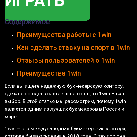
ИГРАТЬ
Содержимое
Преимущества работы с 1win
Как сделать ставку на спорт в 1win
Отзывы пользователей о 1win
Преимущества 1win
Если вы ищете надежную букмекерскую контору,
где можно сделать ставки на спорт, то 1win – ваш
выбор. В этой статье мы рассмотрим, почему 1win
является одним из лучших букмекеров в России и
мире.
1win – это международная букмекерская контора,
которая была основана в 2018 году. С тех пор она