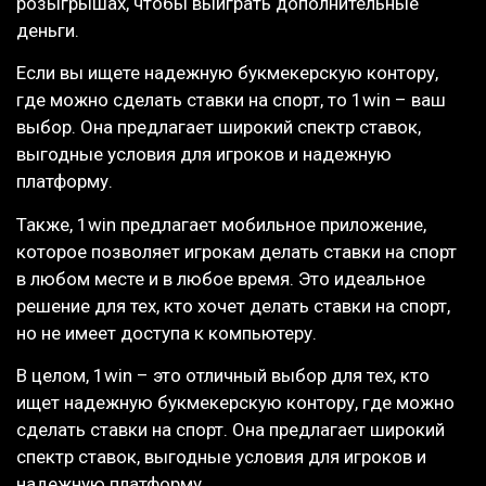
розыгрышах, чтобы выиграть дополнительные
деньги.
Если вы ищете надежную букмекерскую контору,
где можно сделать ставки на спорт, то 1win – ваш
выбор. Она предлагает широкий спектр ставок,
выгодные условия для игроков и надежную
платформу.
Также, 1win предлагает мобильное приложение,
которое позволяет игрокам делать ставки на спорт
в любом месте и в любое время. Это идеальное
решение для тех, кто хочет делать ставки на спорт,
но не имеет доступа к компьютеру.
В целом, 1win – это отличный выбор для тех, кто
ищет надежную букмекерскую контору, где можно
сделать ставки на спорт. Она предлагает широкий
спектр ставок, выгодные условия для игроков и
надежную платформу.