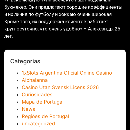
букмекер. Они предлагают хорошие коэффициенты,
и их линия по футболу и хоккею очень широкая.
Кроме того, их поддержка клиентов работает
круглосуточно, что очень удобно» – Александр, 25
лет.
Categorias
1xSlots Argentina Oficial Online Casino
Alphalanna
Casino Utan Svensk Licens 2026
Curiosidades
Mapa de Portugal
News
Regiões de Portugal
uncategorized