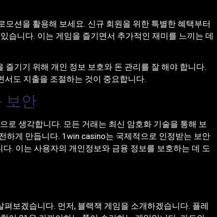
프로모션을 활용해 보세요. 신규 회원을 위한 특별한 혜택부터
 있습니다. 이는 게임을 즐기면서 추가적인 재미를 느끼는 데
 즐기기 위해 개인 정보 보호와 돈 관리를 잘 해야 합니다.
면서도 지출을 조절하는 것이 중요합니다.
과 보안
우선으로 생각합니다. 모든 거래는 최신 암호화 기술을 통해 보
하게 만듭니다. 1win casino는 국제적으로 인정받는 보안
다. 이는 사용자의 개인정보와 금융 정보를 보호하는 데 도
 살펴보겠습니다. 먼저, 블랙잭 게임을 소개하겠습니다. 플레