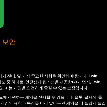
과 보안
 전에, 몇 가지 중요한 사항을 확인해야 합니다. 1win
노 중 하나로, 안전성과 편리성을 제공합니다. 먼저, 1win
요. 이는 게임을 안전하게 즐길 수 있는 보장입니다.
트에서 원하는 게임을 선택할 수 있습니다. 슬롯, 블랙잭, 룰
 게임의 규칙과 특징을 미리 알아두면 게임을 더 즐겁게 즐길