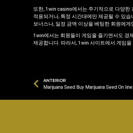
또한, 1win casino에서는 주기적으로 다
적용되거나, 특정 시간대에만 제공될 수 있습니
보너스나, 일정 금액 이상을 베팅한 회원에게
1win에서는 회원들이 게임을 즐기면서도 경
제공합니다. 따라서, 1win 사이트에서 게임
ANTERIOR
Marijuana Seed Buy Marijuana Seed On line