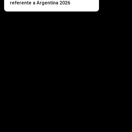
referente a Argentina 2026