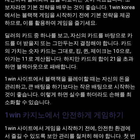
보자라면 기본 전략을 배우는 것이 좋습니다. 1win korea
에서는 블랙잭 게임을 시작하기 전에 기본 전략을 제공
하므로, 이를 활용하여 게임을 즐기세요.
딜러의 카드 중 하나를 보고, 자신의 카드를 바탕으로 카
드를 더 받을지 또는 그만두는지 결정해야 합니다. 카드
의 가치는 숫자 카드는 그대로, 킹, 퀸, 제이크는 10으로,
아가는 11로 계산됩니다. 하지만 카드의 합이 21을 초과
하면 블랙아웃으로 패배합니다.
1win 사이트에서 블랙잭을 플레이할 때는 자신의 돈을
관리하고, 큰 배팅을 하기보다는 작은 배팅으로 시작하는
것이 좋습니다. 이렇게 하면 실수를 하더라도 손해를 최
소화할 수 있습니다.
1win 카지노에서 안전하게 게임하기
1win 사이트에서 게임을 시작하기 전에, 안전한 환경에
서 즐길 수 있도록 보안 관리를 철저히 해야 합니다. 첫 번