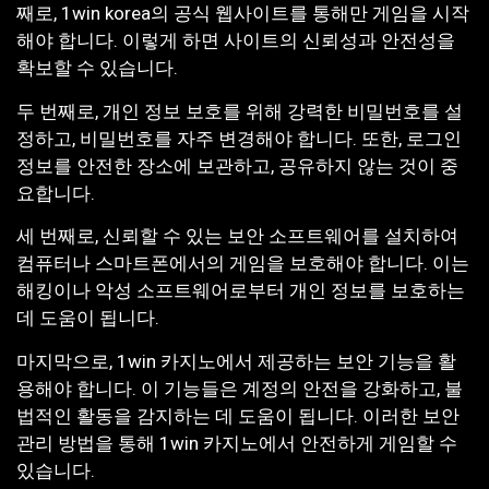
째로, 1win korea의 공식 웹사이트를 통해만 게임을 시작
해야 합니다. 이렇게 하면 사이트의 신뢰성과 안전성을
확보할 수 있습니다.
두 번째로, 개인 정보 보호를 위해 강력한 비밀번호를 설
정하고, 비밀번호를 자주 변경해야 합니다. 또한, 로그인
정보를 안전한 장소에 보관하고, 공유하지 않는 것이 중
요합니다.
세 번째로, 신뢰할 수 있는 보안 소프트웨어를 설치하여
컴퓨터나 스마트폰에서의 게임을 보호해야 합니다. 이는
해킹이나 악성 소프트웨어로부터 개인 정보를 보호하는
데 도움이 됩니다.
마지막으로, 1win 카지노에서 제공하는 보안 기능을 활
용해야 합니다. 이 기능들은 계정의 안전을 강화하고, 불
법적인 활동을 감지하는 데 도움이 됩니다. 이러한 보안
관리 방법을 통해 1win 카지노에서 안전하게 게임할 수
있습니다.