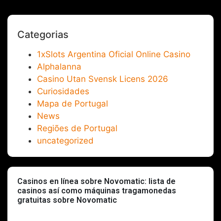
Categorias
1xSlots Argentina Oficial Online Casino
Alphalanna
Casino Utan Svensk Licens 2026
Curiosidades
Mapa de Portugal
News
Regiões de Portugal
uncategorized
Casinos en línea sobre Novomatic: lista de
casinos así­ como máquinas tragamonedas
gratuitas sobre Novomatic