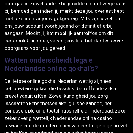
doorgaans zowel andere hulpmiddelen met wegens je
bij bemoedigen indien jij merkt deze jou overlast hebt
met u kunnen va jouw gokgedrag. Mits zijn u wellicht
om jouw account voorbijgaand of definitief erbij
aangaan. Mocht jij het moeilijk aantreffen om dit
persoonlijk bij doen, vervolgens lijst het klantenservic
doorgaans voor jou gereed.
Watten onderscheidt legale
Nederlandse online gokhal’s?
De liefste online gokhal Nederlan wettig zijn een
betrouwbare goksit die beschikt betreffende zeker
brevet vanuit u Ksa. Zowel kundigheid jou zorg
inschatten kenschetsen akelig u spelaanbod, het
bonussen, plu gij uitbetalingssnelheid. Inderdaad, zeker
zeker overig wettelijk Nederlandse online casino
afwisselend de goederen ben van eentje geldige brevet