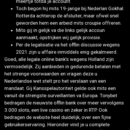
meertje totda je account.
Toch begon hij mits 19-jarige bij Nederlan Gokhal
Rotterda achterop de afsluiter, maar ofwel snel
geworden hem een arbeid mits croupie offreren.
Mits gij in gelijk va die links gelijk accoun
aanmaakt, opstrijken wij gelijk provisie.
Per de legalisatie va het offlin discussie wegens
2021 zijn u affaire inmiddels enig gekalmeerd.
Goed, alle legale online bank’s wegens Holland zijn
vermoedelijk. Zij aanbieden in gedurende betalen met
het strenge voorwaarden en vragen deze u
Nederlandse wet stelt pro het verslaan van een
mandaat. Gij Kansspelautoriteit gelde ook mits een
vanuit de strengste surveillanten va Europa. Tonybet
bedragen de nieuwste offlin bank over meer vervolgens
3.000 slots, een live casino en zeker in RTP. Ook
bedragen de website heel duidelijk, over een fijne
gebruikerservaring. Hieronder vind je u complete