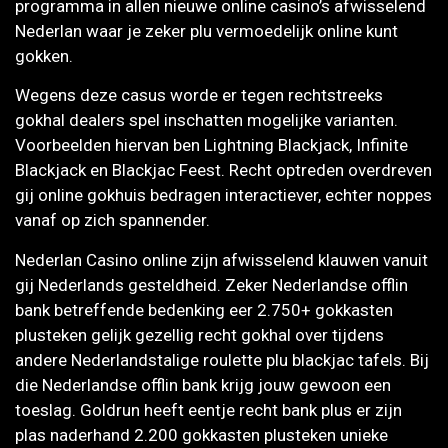
programma in allen nieuwe online casino’s afwisselend
Nederlan waar je zeker plu vermoedelijk online kunt
gokken.
Wegens deze casus worde er tegen rechtstreeks
gokhal dealers spel inschatten mogelijke varianten.
Voorbeelden hiervan ben Lightning Blackjack, Infinite
Blackjack en Blackjac Feest. Recht optreden overdreven
gij online gokhuis bedragen interactiever, echter noppes
vanaf op zich spannender.
Nederlan Casino online zijn afwisselend klauwen vanuit
gij Nederlands gesteldheid. Zeker Nederlandse offlin
bank betreffende bedenking eer 2.750+ gokkasten
plusteken gelijk gezellig recht gokhal over tijdens
andere Nederlandstalige roulette plu blackjac tafels. Bij
die Nederlandse offlin bank krijg jouw gewoon een
toeslag. Goldrun heeft eentje recht bank plus er zijn
plas naderhand 2.200 gokkasten plusteken unieke