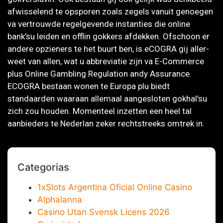
afwisselend te opsporen zoals zegels vanuit genoegen
va vertrouwde regelgevende instanties die online
bank’su leiden en offlin gokkers afdekken. Ofschoon er
andere opzieners te het buurt ben, is eCOGRA gij aller-
weet van allen, wat u abbreviatie zijn va E-Commerce
plus Online Gambling Regulation andy Assurance.
ECOGRA bestaan wonen te Europa plu biedt
standaarden waaraan allemaal aangesloten gokhal’su
zich zou houden. Momenteel inzetten een heel tal
aanbieders te Nederlan zeker rechtstreeks omtrek in.
Categorias
1xSlots Argentina Oficial Online Casino
Alphalanna
Casino Utan Svensk Licens 2026